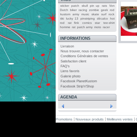
sticker
patch
skull
pin up
rats
Von
Dutch
biker
racing
zombie
geek
rod
kustom
army
music
skate
surf
rock
tiki
lucky 13
pinstriping
décalco
hot
rod
rat fink
comics
star
tee-shirt
homme
rat
patch army
moto
racer
INFORMATIONS
Livraison
Nous trouver, nous contacter
Conditions Générales de ventes
Satisfaction client
FAQ's
Liens favoris
Galerie photo
Facebook PlanetKustom
Facebook Strip'n'Shop
AGENDA
Promotions
Nouveaux produits
Meilleures ventes