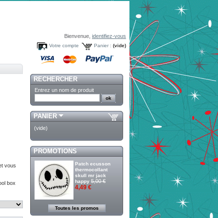
Bienvenue,
identifiez-vous
Votre compte
Panier :
(vide)
RECHERCHER
Entrez un nom de produit
PANIER
(vide)
PROMOTIONS
Patch ecusson
 et vous
thermocollant
skull mr jack
5,00 €
happy
ool box
4,49 €
Toutes les promos