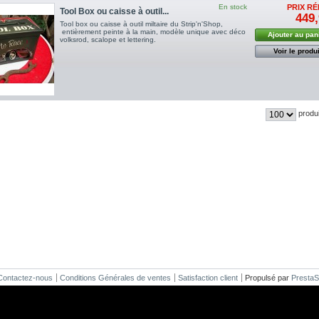
En stock
PRIX RÉ
Tool Box ou caisse à outil...
449,
Tool box ou caisse à outil miltaire du Strip'n'Shop,
entièrement peinte à la main, modèle unique avec déco
Ajouter au pan
volksrod, scalope et lettering.
Voir le produi
produ
Contactez-nous
Conditions Générales de ventes
Satisfaction client
Propulsé par
Presta