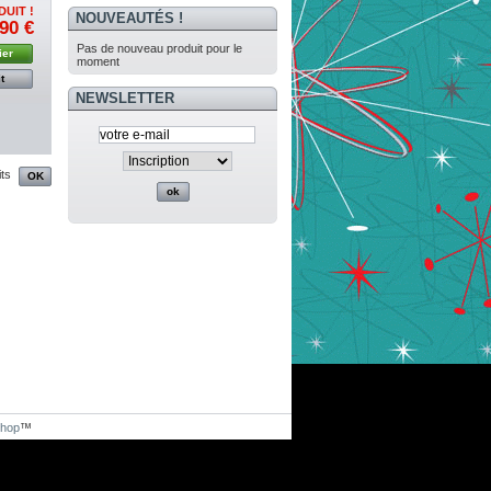
DUIT !
NOUVEAUTÉS !
90 €
Pas de nouveau produit pour le
ier
moment
t
NEWSLETTER
its
Shop
™