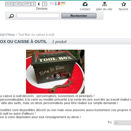
€
AUD
CAD
CHF
$
£
Devises
contact
plan du site
favoris
trip'n'Shop
> Tool Box ou caisse à outil
OX OU CAISSE À OUTIL
1 produit
u caisse à outil décorés , personnalisés, kustomisés et pinstripés !
 personnalisables à la carte ou modèle présenté à la vente les prix sont liés au travail réalisé
idée des tarifs, mais un devis personnalisés peut être réalisé sur simple demande !
 modèles sont disponibles décoré ou non mais nous pouvons aussi kustomiser vos propres t
 outil ou autre d'ailleurs !
ns à votre disposition pour tout renseignement ou devis !
Tri