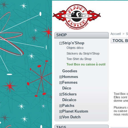
Accueil
>
S
SHOP
TOOL B
Strip'n'Shop
Objets déco
Stickers du Strip'n'Shop
Tee-Shirt du Shop
Tool Box ou caisse à outil
Goodies
Hommes
Femmes
Déco
Stickers
Tool Box o
Elles sont
Décalco
donne une 
Patchs
Plusieurs
Planet Kustom
ou caisse à
nous resto
Von Dutch
TAGS