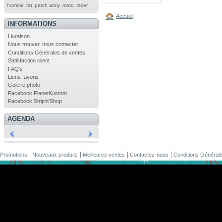
homme
rat
patch army
moto
racer
Accueil
INFORMATIONS
Livraison
Nous trouver, nous contacter
Conditions Générales de ventes
Satisfaction client
FAQ's
Liens favoris
Galerie photo
Facebook PlanetKustom
Facebook Strip'n'Shop
AGENDA
Promotions
Nouveaux produits
Meilleures ventes
Contactez-nous
Conditions Général