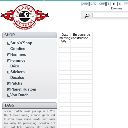
€
AUD
CAD
CHF
$
£
Devises
SHOP
Date
En cours de
meeting
construction....
VW
Strip'n'Shop
Goodies
Hommes
Femmes
Déco
Stickers
Décalco
Patchs
Planet Kustom
Von Dutch
TAGS
sticker
patch
skull
pin up
rats
Von
Dutch
biker
racing
zombie
geek
rod
kustom
army
music
skate
surf
rock
tiki
lucky 13
pinstriping
décalco
hot
rod
rat fink
comics
star
tee-shirt